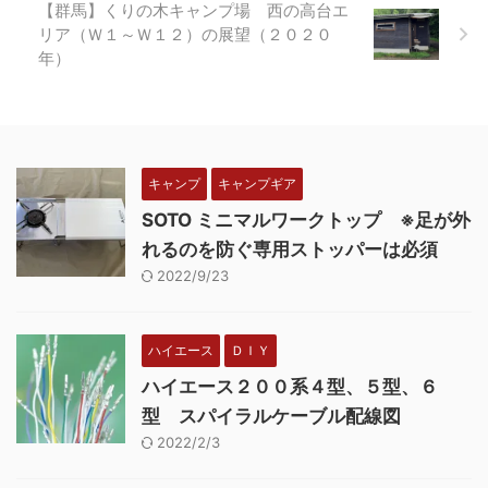
【群馬】くりの木キャンプ場 西の高台エ
リア（Ｗ１～Ｗ１２）の展望（２０２０
年）
キャンプ
キャンプギア
SOTO ミニマルワークトップ ※足が外
れるのを防ぐ専用ストッパーは必須
2022/9/23
ハイエース
ＤＩＹ
ハイエース２００系４型、５型、６
型 スパイラルケーブル配線図
2022/2/3