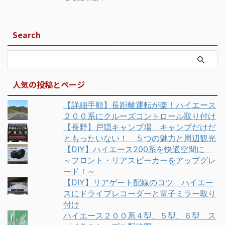
Search
人気の投稿とページ
【詳細手順】長距離運転が楽！ハイエース
２００系にクルーズコントロール取り付け
【長野】戸隠キャンプ場 キャンプだけだ
ともったいない！ ５つの魅力と周辺観光
【DIY】ハイエース200系を快適空間に
～フロント・リアスピーカーをアップグレ
ード！～
【DIY】リアゲート配線のコツ ハイエー
スにドライブレコーダーと電子ミラー取り
付け
ハイエース２００系４型、５型、６型 ス