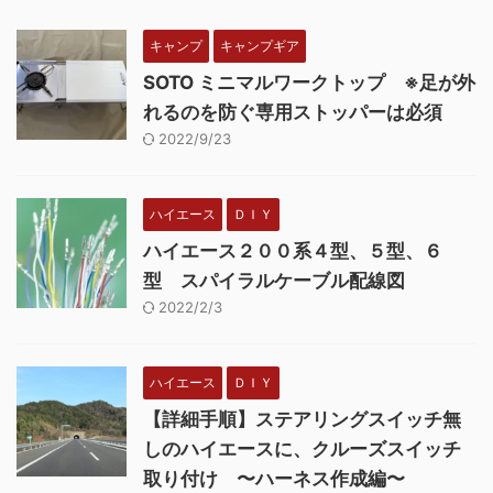
キャンプ
キャンプギア
SOTO ミニマルワークトップ ※足が外
れるのを防ぐ専用ストッパーは必須
2022/9/23
ハイエース
ＤＩＹ
ハイエース２００系４型、５型、６
型 スパイラルケーブル配線図
2022/2/3
ハイエース
ＤＩＹ
【詳細手順】ステアリングスイッチ無
しのハイエースに、クルーズスイッチ
取り付け 〜ハーネス作成編〜