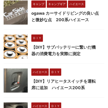
キャンプ
キャンプギア
ハイエース
ogawa カーサイドリビングの良い点
と微妙な点 200系ハイエース
ＤＩＹ
【DIY】サブバッテリーに繋いだ機
器の消費電力を実際に測定
ハイエース
ＤＩＹ
【DIY】リアヒータスイッチを運転
席に追加 ハイエース200系
ハイエース
ＤＩＹ