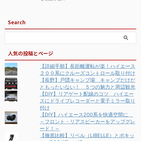
Search
人気の投稿とページ
【詳細手順】長距離運転が楽！ハイエース
２００系にクルーズコントロール取り付け
【長野】戸隠キャンプ場 キャンプだけだ
ともったいない！ ５つの魅力と周辺観光
【DIY】リアゲート配線のコツ ハイエー
スにドライブレコーダーと電子ミラー取り
付け
【DIY】ハイエース200系を快適空間に
～フロント・リアスピーカーをアップグレ
ード！～
【徹底比較】リベル（LIBELLE）とポキッ