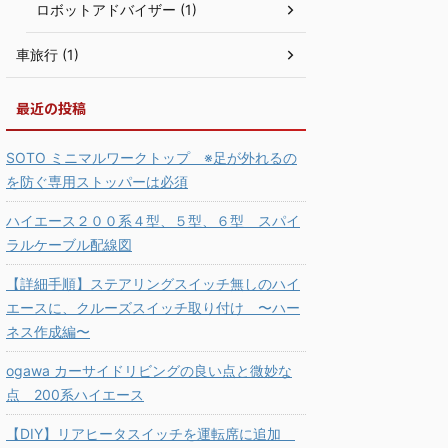
ロボットアドバイザー (1)
車旅行 (1)
最近の投稿
SOTO ミニマルワークトップ ※足が外れるの
を防ぐ専用ストッパーは必須
ハイエース２００系４型、５型、６型 スパイ
ラルケーブル配線図
【詳細手順】ステアリングスイッチ無しのハイ
エースに、クルーズスイッチ取り付け 〜ハー
ネス作成編〜
ogawa カーサイドリビングの良い点と微妙な
点 200系ハイエース
【DIY】リアヒータスイッチを運転席に追加