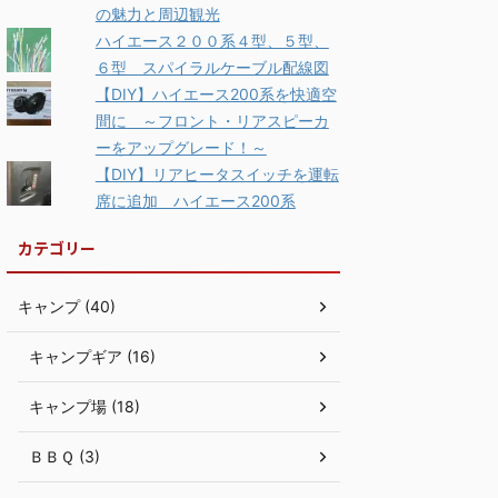
の魅力と周辺観光
ハイエース２００系４型、５型、
６型 スパイラルケーブル配線図
【DIY】ハイエース200系を快適空
間に ～フロント・リアスピーカ
ーをアップグレード！～
【DIY】リアヒータスイッチを運転
席に追加 ハイエース200系
カテゴリー
キャンプ (40)
キャンプギア (16)
キャンプ場 (18)
ＢＢＱ (3)