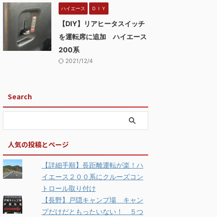
ハイエース
ＤＩＹ
【DIY】リアヒータスイッチ
を運転席に追加 ハイエース
200系
2021/12/4
Search
人気の投稿とページ
【詳細手順】長距離運転が楽！ハ
イエース２００系にクルーズコン
トロール取り付け
【長野】戸隠キャンプ場 キャン
プだけだともったいない！ ５つ