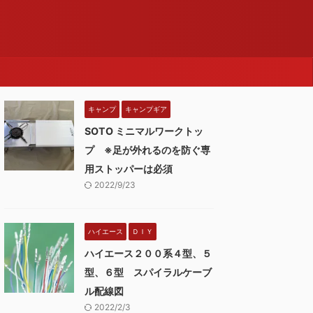
キャンプ
キャンプギア
SOTO ミニマルワークトッ
プ ※足が外れるのを防ぐ専
用ストッパーは必須
2022/9/23
ハイエース
ＤＩＹ
ハイエース２００系４型、５
型、６型 スパイラルケーブ
ル配線図
2022/2/3