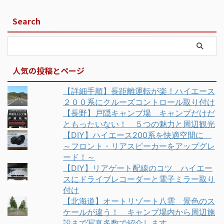
Search
人気の投稿とページ
【詳細手順】長距離運転が楽！ハイエース
２００系にクルーズコントロール取り付け
【長野】戸隠キャンプ場 キャンプだけだ
ともったいない！ ５つの魅力と周辺観光
【DIY】ハイエース200系を快適空間に
～フロント・リアスピーカーをアップグレ
ード！～
【DIY】リアゲート配線のコツ ハイエー
スにドライブレコーダーと電子ミラー取り
付け
【北海道】オートリゾート八雲 景色のス
ケールが違う！ キャンプ場内から周辺施
設まで写真多数で紹介します